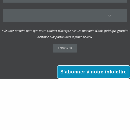
*Veuillez prendre note que notre cabinet n’accepte pas les mandats d’aide juridique gratuite
destinée aux particuliers à faible revenu.
S'abonner à notre infolettre



Paiement en ligne sécurisé |
© 2026 Verreau Dufresne Avocats |
Politique de confidentialité