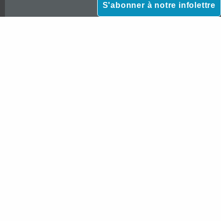
S'abonner à notre infolettre
*Veuillez prendre note que notre cabinet n’accepte pas les mandats d’aide juridique gratuite
destinée aux particuliers à faible revenu.



Paiement en ligne sécurisé |
© 2026 Verreau Dufresne Avocats |
Politique de confidentialité