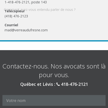
1-418-476-2121
, poste 143
Comment avez-vous entendu parler de nous ?
Télécopieur
(418) 476-2123
Courriel
mad@verreaudufresne.com
Contactez-nous. Nos avocats sont là
pour vous.
Québec et Lévis :
418-476-2121