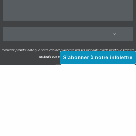
*Veuillez prendre note que notre cabinet n’accepte pas les mandats d’aide juridique gratuite
destinée aux particuliers à faible revenu.
S'abonner à notre infolettre



Paiement en ligne sécurisé |
© 2026 Verreau Dufresne Avocats |