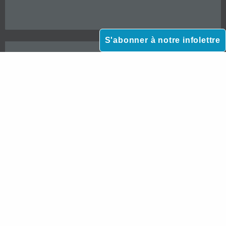
S'abonner à notre infolettre
*Veuillez prendre note que notre cabinet n’accepte pas les mandats d’aide juridique gratuite
destinée aux particuliers à faible revenu.



Paiement en ligne sécurisé |
© 2026 Verreau Dufresne Avocats |