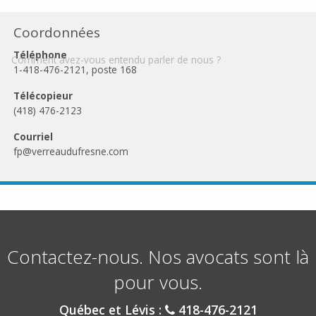
Coordonnées
Téléphone
Comment avez-vous entendu parler de nous ?
1-418-476-2121
, poste 168
Télécopieur
(418) 476-2123
Courriel
fp@verreaudufresne.com
Contactez-nous. Nos avocats sont là
pour vous.
Québec et Lévis :
418-476-2121