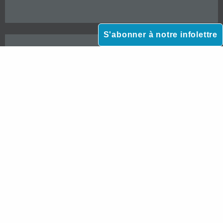
S'abonner à notre infolettre
*Veuillez prendre note que notre cabinet n’accepte pas les mandats d’aide juridique gratuite
destinée aux particuliers à faible revenu.



Paiement en ligne sécurisé |
© 2026 Verreau Dufresne Avocats |
Politique de confidentialité