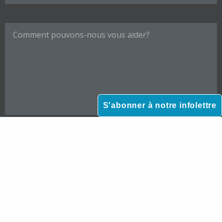
Veuillez laisser ce champ vide.
S'abonner à notre infolettre
*Veuillez prendre note que notre cabinet n’accepte pas les mandats d’aide juridique gratuite
destinée aux particuliers à faible revenu.