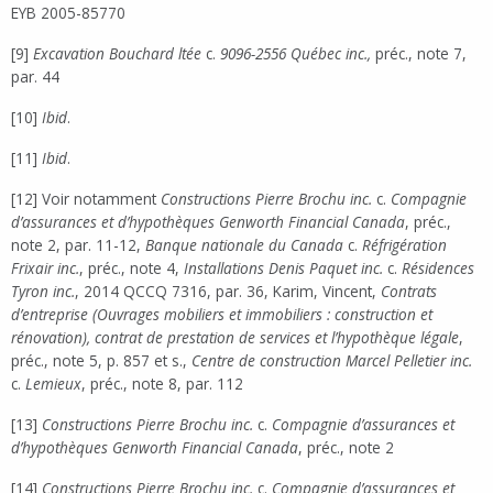
EYB 2005-85770
[9]
Excavation Bouchard ltée
c.
9096-2556 Québec inc.,
préc., note 7,
par. 44
[10]
Ibid
.
[11]
Ibid
.
[12] Voir notamment
Constructions Pierre Brochu inc.
c.
Compagnie
d’assurances et d’hypothèques Genworth Financial Canada
, préc.,
note 2, par. 11-12,
Banque nationale du Canada
c.
Réfrigération
Frixair inc.
, préc., note 4,
Installations Denis Paquet inc.
c.
Résidences
Tyron inc.
, 2014 QCCQ 7316, par. 36, Karim, Vincent,
Contrats
d’entreprise (Ouvrages mobiliers et immobiliers : construction et
rénovation), contrat de prestation de services et l’hypothèque légale
,
préc., note 5, p. 857 et s.,
Centre de construction Marcel Pelletier inc.
c.
Lemieux
, préc., note 8, par. 112
[13]
Constructions Pierre Brochu inc.
c.
Compagnie d’assurances et
d’hypothèques Genworth Financial Canada
, préc., note 2
[14]
Constructions Pierre Brochu inc.
c.
Compagnie d’assurances et