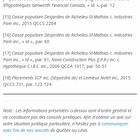
d’hypothèques Genworth Financial Canada
, «
Id. »
, par. 12
[15]
Caisse populaire Desjardins de Richelieu-St-Mathias
c.
Industries
Pam inc.
, 2015 QCCS 2204
[16]
Caisse populaire Desjardins de Richelieu-St-Mathias
c.
Industries
Pam inc.
, «
Id ».
, par. 60
[17]
Caisse populaire Desjardins de Richelieu-St-Mathias
c.
Industries
Pam inc.
,
« Id ».
, par. 61,
Nova Construction Plus (J.P.R.) inc.
c.
Hypothèque C.I.B.C. inc.
, 2006 QCCA 1017, par. 50-51
[18]
Placements SCP inc. (Séquestre de) et Lemieux Nolet inc.,
2015
QCCS 731, par. 123-124
Note : Les informations présentées ci-dessus sont d'ordre général et
ne constituent pas des conseils juridiques. Afin d'obtenir un avis sur
votre situation juridique particulière, n'hésitez pas à
communiquer
avec l’un de nos avocats
de Québec ou Lévis.