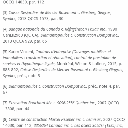
QCCQ 14030, par. 112
[3]
Caisse Desjardins de Mercier-Rosemont
c.
Ginsberg Gingras,
Syndics,
2018 QCCS 1573, par. 30
[4]
Banque nationale du Canada
c.
Réfrigération Frixair inc.
, 1990
CanLII2963 (QC CA),
Diamantopoulos
c.
Construction Dompat inc.
,
2013 QCCA 929, par. 66
[5] Karim Vincent,
Contrats d’entreprise (Ouvrages mobiliers et
immobiliers : construction et rénovation), contrat de prestation de
services et l’hypothèque légale
, Montréal, Wilson & Lafleur, 2015, p.
888-892,
Caisse Desjardins de Mercier-Rosemont
c.
Ginsberg Gingras,
Syndics,
préc., note 3
[6]
Diamantopoulos
c.
Construction Dompat inc.
, préc., note 4, par.
67
[7]
Excavation Bouchard ltée
c.
9096-2556 Québec inc.,
2007 QCCQ
13808, par. 44
[8]
Centre de construction Marcel Pelletier inc.
c.
Lemieux
, 2007 QCCQ
14030, par. 112,
3356264 Canada inc.
c.
Les aciers Solider (1985) inc.
,