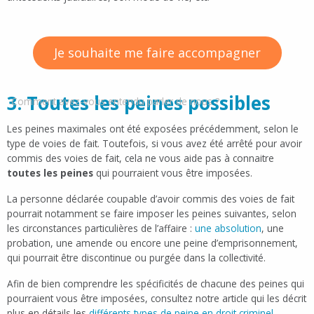
Je souhaite me faire accompagner
3. Toutes les peines possibles
Comment avez-vous entendu parler de nous ?
Les peines maximales ont été exposées précédemment, selon le
type de voies de fait. Toutefois, si vous avez été arrêté pour avoir
commis des voies de fait, cela ne vous aide pas à connaitre
toutes les peines
qui pourraient vous être imposées.
La personne déclarée coupable d’avoir commis des voies de fait
pourrait notamment se faire imposer les peines suivantes, selon
les circonstances particulières de l’affaire :
une absolution
, une
probation, une amende ou encore une peine d’emprisonnement,
qui pourrait être discontinue ou purgée dans la collectivité.
Afin de bien comprendre les spécificités de chacune des peines qui
pourraient vous être imposées, consultez notre article qui les décrit
plus en détails les
différents types de peine en droit criminel
.